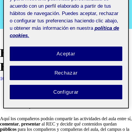
aula 3
acuerdo con un perfil elaborado a partir de tus
hábitos de navegación. Puedes aceptar, rechazar
o configurar tus preferencias haciendo clic abajo,
Proyecto II. Diseño editorial aula 3
u obtener más información en nuestra
política de
cookies.
BIENVENIDOS Y
Aceptar
BIENVENIDAS!
Rechazar
16 FEBRERO, 2021
QUELIC BERGA CARRERAS
Configurar
Una Ágora reúne los trabajos públicos y privados de un
grupo de estudiantes de un Aula de la Universitat Oberta
de Catalunya.
Aquí los compañeros podrán compartir las actividades del aula entre sí,
comentar
,
presentar
al REC y decidir qué contenidos quedan
públicos
para los compañeros y compañeras del aula, del campus o la