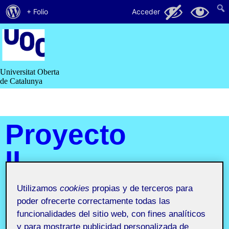
Acerca
38
14
+ Folio
Acceder
de
Saltar
al
WordPress
contenido
Universitat Oberta
de Catalunya
Proyecto
II.
Diseño
Utilizamos
cookies
propias y de terceros para
poder ofrecerte correctamente todas las
editorial
funcionalidades del sitio web, con fines analíticos
y para mostrarte publicidad personalizada de