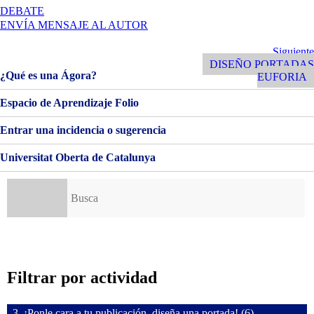
EN
DEBATE
BIENVENIDOS
ENVÍA MENSAJE AL AUTOR
Y
BIENVENIDAS!
Navegación
Siguiente
Siguiente
Entrada
DISEÑO PORTADAS
de
¿Qué es una Ágora?
EUFORIA
entradas
Espacio de Aprendizaje Folio
Entrar una incidencia o sugerencia
Universitat Oberta de Catalunya
Buscar:
Filtrar por actividad
3. ¡Ponle cara a tu publicación, diseña una portada! (6)